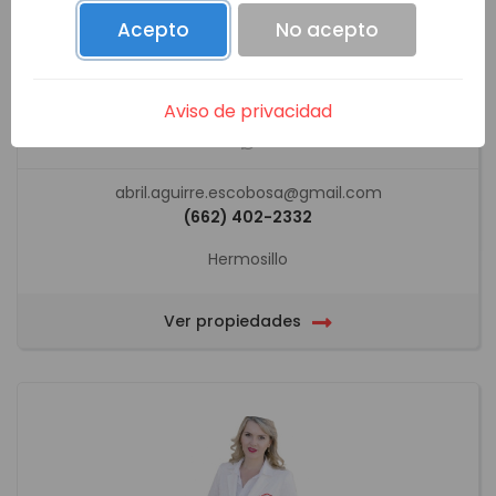
Acepto
No acepto
ABRIL AGUIRRE ESCOBOSA
Aviso de privacidad
abril.aguirre.escobosa@gmail.com
(662) 402-2332
Hermosillo
Ver propiedades