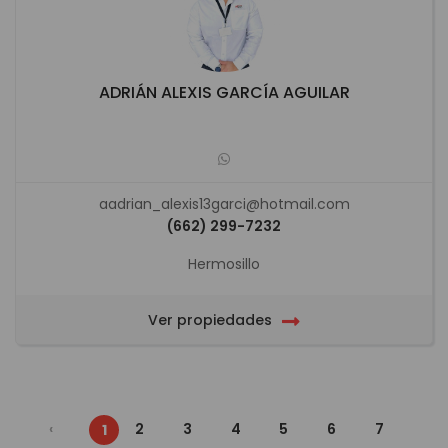
ADRIÁN ALEXIS GARCÍA AGUILAR
aadrian_alexis13garci@hotmail.com
(662) 299-7232
Hermosillo
Ver propiedades
‹
2
3
4
5
6
7
1