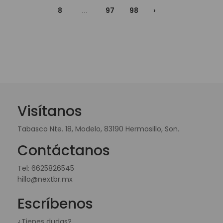
8
...
97
98
›
Visítanos
Tabasco Nte. 18, Modelo, 83190 Hermosillo, Son.
Contáctanos
Tel:
6625826545
hillo@nextbr.mx
Escríbenos
¿Tienes dudas?