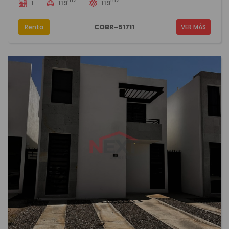
m2
m2
1
119
119
COBR-51711
Renta
VER MÁS