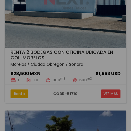
RENTA 2 BODEGAS CON OFICINA UBICADA EN
COL. MORELOS
Morelos / Ciudad Obregón / Sonora
$28,500 MXN
$1,663 USD
m2
m2
1
1.0
300
600
COBR-51710
Renta
VER MÁS