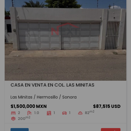
CASA EN VENTA EN COL. LAS MINITAS
Las Minitas / Hermosillo / Sonora
$1,500,000 MXN
$87,515 USD
m2
2
1.0
1
1
82
m2
200