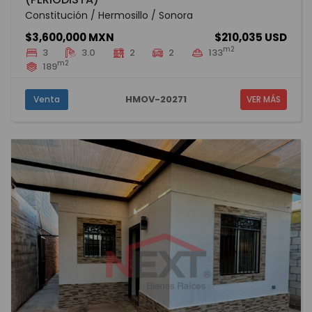
Constitución / Hermosillo / Sonora
$3,600,000 MXN
$210,035 USD
m2
3
3.0
2
2
133
m2
189
HMOV-20271
Venta
VER MÁS