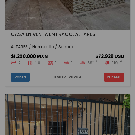
CASA EN VENTA EN FRACC. ALTARES
ALTARES / Hermosillo / Sonora
$1,250,000 MXN
$72,929 USD
m2
m2
2
1.0
1
1
59
119
HMOV-20264
Venta
VER MÁS