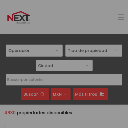
Operación
Tipo de propiedad
Ciudad
Buscar
MXN
Más filtros
4630
propiedades disponibles