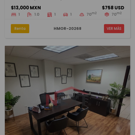
$13,000 MXN
$758 USD
m2
m2
1
1.0
1
1
70
70
HMOR-20268
Renta
VER MÁS