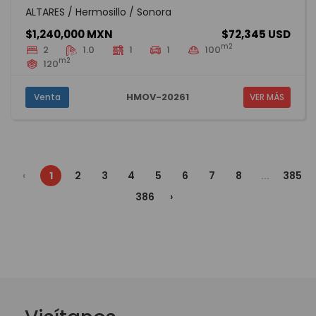
ALTARES / Hermosillo / Sonora
$1,240,000 MXN
$72,345 USD
m2
2
1.0
1
1
100
m2
120
HMOV-20261
Venta
VER MÁS
‹
1
2
3
4
5
6
7
8
...
385
386
›