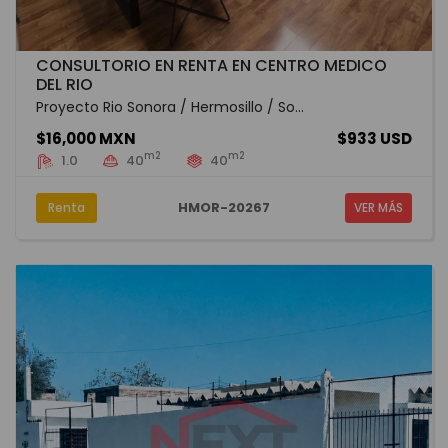
CONSULTORIO EN RENTA EN CENTRO MEDICO
DEL RIO
Proyecto Rio Sonora / Hermosillo / So...
$16,000 MXN
$933 USD
m2
m2
1.0
40
40
HMOR-20267
Renta
VER MÁS