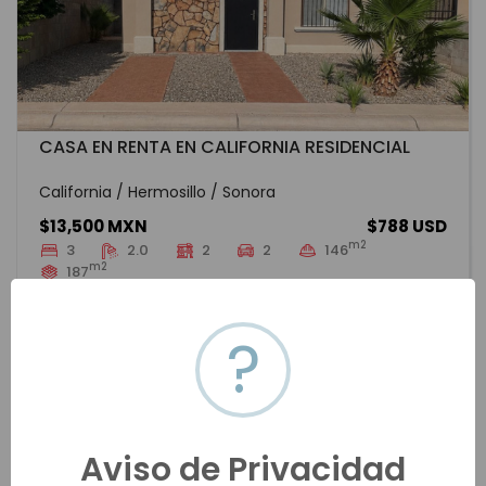
CASA EN RENTA EN CALIFORNIA RESIDENCIAL
California / Hermosillo / Sonora
$13,500 MXN
$788 USD
m2
3
2.0
2
2
146
m2
187
HMOR-20204
Renta
VER MÁS
?
Aviso de Privacidad