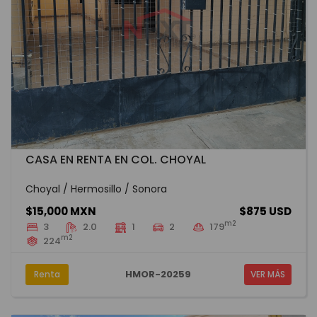
CASA EN RENTA EN COL. CHOYAL
Choyal / Hermosillo / Sonora
$15,000 MXN
$875 USD
m2
3
2.0
1
2
179
m2
224
HMOR-20259
Renta
VER MÁS