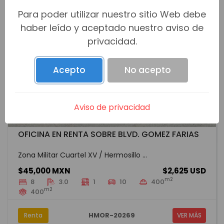
Para poder utilizar nuestro sitio Web debe
haber leído y aceptado nuestro aviso de
privacidad.
Acepto
No acepto
Aviso de privacidad
OFICINA EN RENTA SOBRE BLVD. GOMEZ FARIAS
Zona Militar Cuartel XV / Hermosillo ...
$45,000 MXN
$2,625 USD
m2
8
3.0
1
10
400
m2
400
HMOR-20269
Renta
VER MÁS