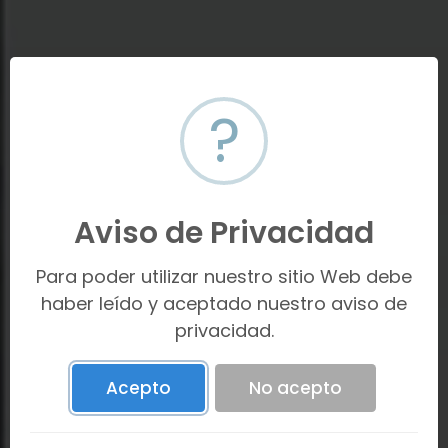
?
Aviso de Privacidad
¿Quieres vender o
Para poder utilizar nuestro sitio Web debe
rentar?
haber leído y aceptado nuestro aviso de
privacidad.
ESTAS EN EL MEJOR LUGAR
Acepto
No acepto