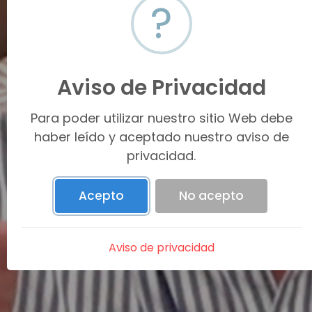
?
La agencia
inmobiliaria #1 del
Aviso de Privacidad
noroeste
Para poder utilizar nuestro sitio Web debe
haber leído y aceptado nuestro aviso de
privacidad.
Acepto
No acepto
Aviso de privacidad