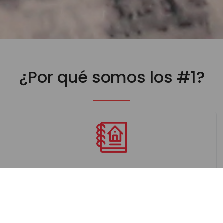
¿Por qué somos los #1?
El catálogo residencial más grande de la
región.