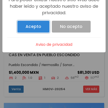
haber leído y aceptado nuestro aviso de
privacidad.
Acepto
No acepto
Aviso de privacidad
CAS EN VENTA EN PUEBLO ESCONDIDO
Pueblo Escondido / Hermosillo / Sonor...
$1,400,000 MXN
$81,301 USD
m2
m2
2
1.0
1
2
56
117
HMOV-20254
Venta
VER MÁS