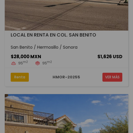
LOCAL EN RENTA EN COL. SAN BENITO
San Benito / Hermosillo / Sonora
$28,000 MXN
$1,626 USD
m2
m2
95
95
HMOR-20255
Renta
VER MÁS