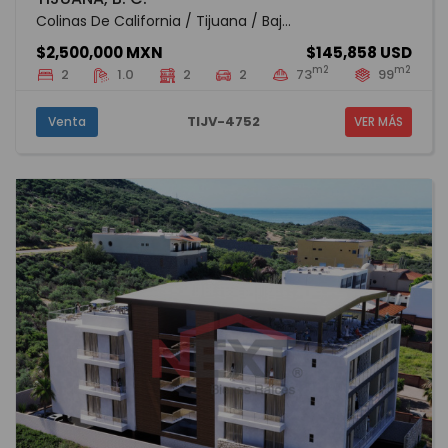
Colinas De California / Tijuana / Baj...
$2,500,000 MXN
$145,858 USD
m2
m2
2
1.0
2
2
73
99
TIJV-4752
Venta
VER MÁS