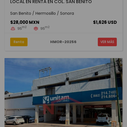
LOCAL EN RENTA EN COL. SAN BENITO
San Benito / Hermosillo / Sonora
$28,000 MXN
$1,626 USD
m2
m2
95
95
HMOR-20256
Renta
VER MÁS