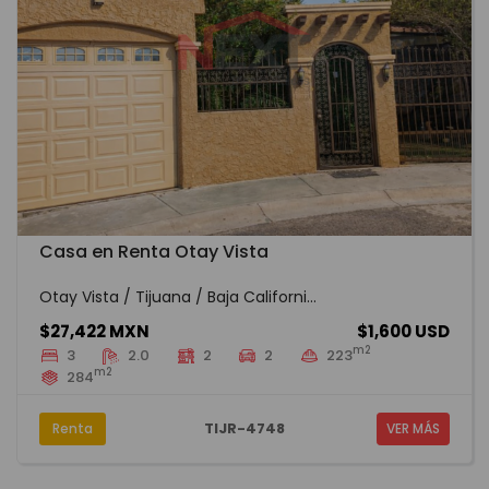
Casa en Renta Otay Vista
Otay Vista / Tijuana / Baja Californi...
$27,422 MXN
$1,600 USD
m2
3
2.0
2
2
223
m2
284
TIJR-4748
Renta
VER MÁS