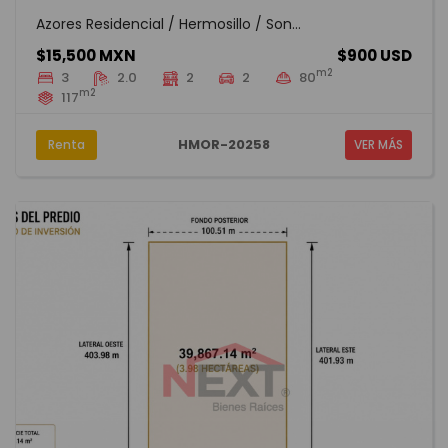
Azores Residencial / Hermosillo / Son...
$15,500 MXN
$900 USD
m2
3
2.0
2
2
80
m2
117
HMOR-20258
Renta
VER MÁS