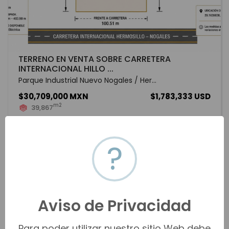
TERRENO EN VENTA SOBRE CARRETERA
INTERNACIONAL HILLO ...
Parque Industrial Nuevo Nogales / Her...
$30,709,000 MXN
$1,783,333 USD
m2
39,867
HMOV-20257
Venta
VER MÁS
?
Aviso de Privacidad
Para poder utilizar nuestro sitio Web debe