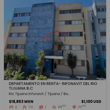
DEPARTAMENTO EN RENTA- INFONAVIT DEL RIO
TIJUANA B.C
Río Tijuana Infonavit / Tijuana / Ba...
$18,853 MXN
$1,100 USD
m2
m2
2
1.0
1
69
111