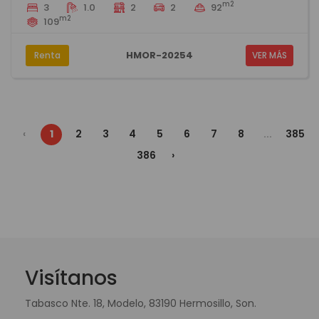
m2
3
1.0
2
2
92
m2
109
HMOR-20254
Renta
VER MÁS
‹
1
2
3
4
5
6
7
8
...
385
386
›
Visítanos
Tabasco Nte. 18, Modelo, 83190 Hermosillo, Son.