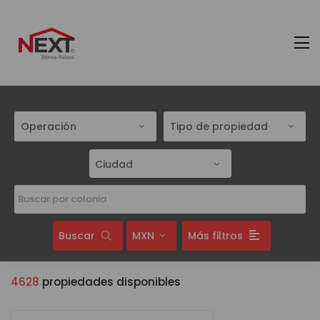
Operación
Tipo de propiedad
Ciudad
Buscar
MXN
Más filtros
4628
propiedades disponibles