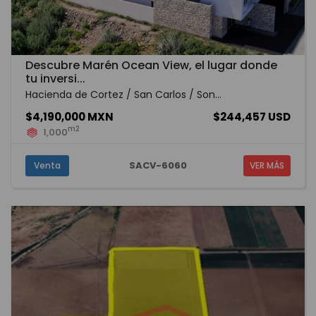
Descubre Marén Ocean View, el lugar donde
tu inversi...
Hacienda de Cortez / San Carlos / Son...
$4,190,000 MXN
$244,457 USD
m2
1,000
SACV-6060
Venta
VER MÁS