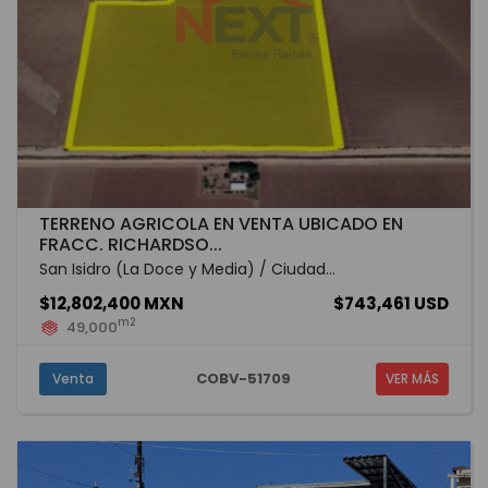
TERRENO AGRICOLA EN VENTA UBICADO EN
FRACC. RICHARDSO...
San Isidro (La Doce y Media) / Ciudad...
$12,802,400 MXN
$743,461 USD
m2
49,000
COBV-51709
Venta
VER MÁS