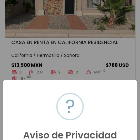
CASA EN RENTA EN CALIFORNIA RESIDENCIAL
California / Hermosillo / Sonora
$13,500 MXN
$788 USD
m2
3
2.0
2
2
146
m2
187
HMOR-20204
Renta
VER MÁS
?
Aviso de Privacidad