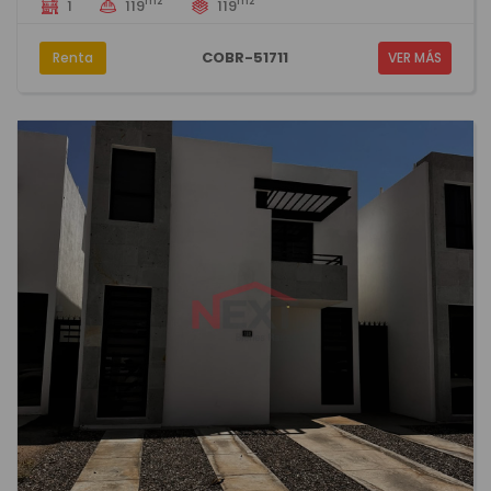
m2
m2
1
119
119
COBR-51711
Renta
VER MÁS