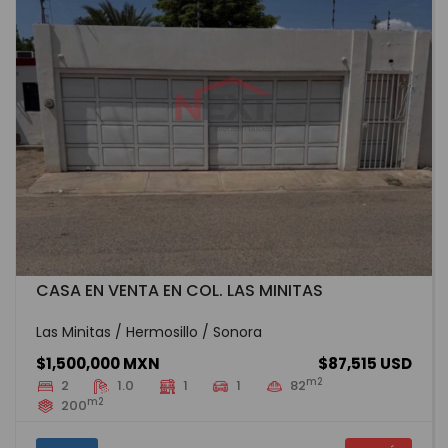
CASA EN VENTA EN COL. LAS MINITAS
Las Minitas / Hermosillo / Sonora
$1,500,000 MXN
$87,515 USD
m2
2
1.0
1
1
82
m2
200