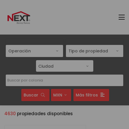
Operación
Tipo de propiedad
Ciudad
Buscar
MXN
Más filtros
4630
propiedades disponibles