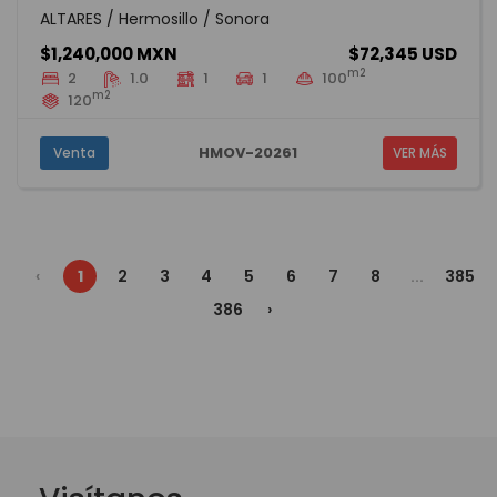
ALTARES / Hermosillo / Sonora
$1,240,000 MXN
$72,345 USD
m2
2
1.0
1
1
100
m2
120
HMOV-20261
Venta
VER MÁS
‹
1
2
3
4
5
6
7
8
...
385
386
›