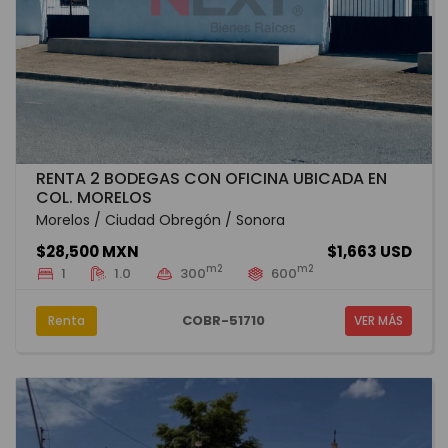
RENTA 2 BODEGAS CON OFICINA UBICADA EN
COL. MORELOS
Morelos / Ciudad Obregón / Sonora
$28,500 MXN
$1,663 USD
m2
m2
1
1.0
300
600
COBR-51710
Renta
VER MÁS