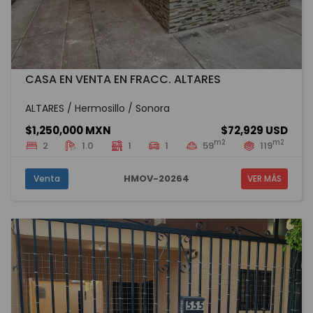
CASA EN VENTA EN FRACC. ALTARES
ALTARES / Hermosillo / Sonora
$1,250,000 MXN
$72,929 USD
m2
m2
2
1.0
1
1
59
119
HMOV-20264
Venta
VER MÁS