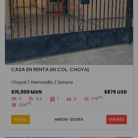
CASA EN RENTA EN COL. CHOYAL
Choyal / Hermosillo / Sonora
$15,000 MXN
$875 USD
m2
3
2.0
1
2
179
m2
224
HMOR-20259
Renta
VER MÁS