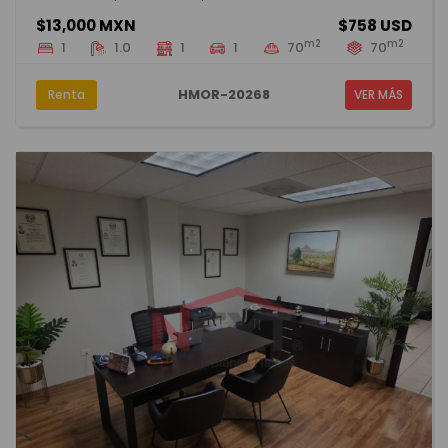
$13,000 MXN
$758 USD
m2
m2
1
1.0
1
1
70
70
HMOR-20268
Renta
VER MÁS