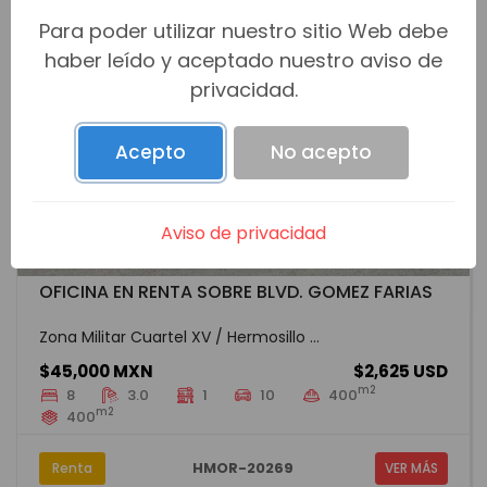
Para poder utilizar nuestro sitio Web debe
haber leído y aceptado nuestro aviso de
privacidad.
Acepto
No acepto
Aviso de privacidad
OFICINA EN RENTA SOBRE BLVD. GOMEZ FARIAS
Zona Militar Cuartel XV / Hermosillo ...
$45,000 MXN
$2,625 USD
m2
8
3.0
1
10
400
m2
400
HMOR-20269
Renta
VER MÁS