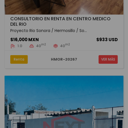
CONSULTORIO EN RENTA EN CENTRO MEDICO
DEL RIO
Proyecto Rio Sonora / Hermosillo / So...
$16,000 MXN
$933 USD
m2
m2
1.0
40
40
HMOR-20267
Renta
VER MÁS