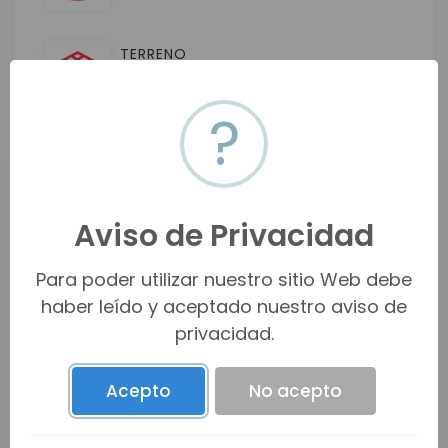
TERRENO
m2
350
?
Ubicación
Aviso de Privacidad
Fraccionamiento Atenea Residencial, San
Carlos Nuevo Guaymas, Sonora
Para poder utilizar nuestro sitio Web debe
haber leído y aceptado nuestro aviso de
Ver en mapa
privacidad.
Acepto
No acepto