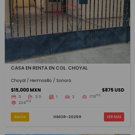
CASA EN RENTA EN COL. CHOYAL
Choyal / Hermosillo / Sonora
$15,000 MXN
$875 USD
m2
3
2.0
1
2
179
m2
224
HMOR-20259
Renta
VER MÁS