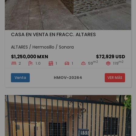
CASA EN VENTA EN FRACC. ALTARES
ALTARES / Hermosillo / Sonora
$1,250,000 MXN
$72,929 USD
m2
m2
2
1.0
1
1
59
119
HMOV-20264
Venta
VER MÁS