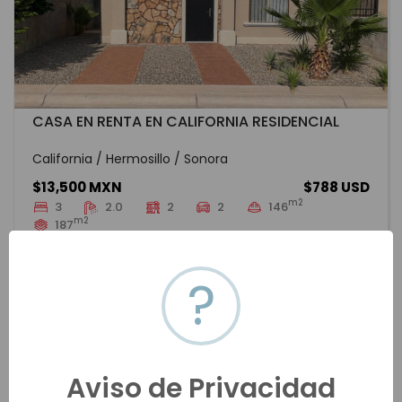
CASA EN RENTA EN CALIFORNIA RESIDENCIAL
California / Hermosillo / Sonora
$13,500 MXN
$788 USD
m2
3
2.0
2
2
146
m2
187
HMOR-20204
Renta
VER MÁS
?
Aviso de Privacidad