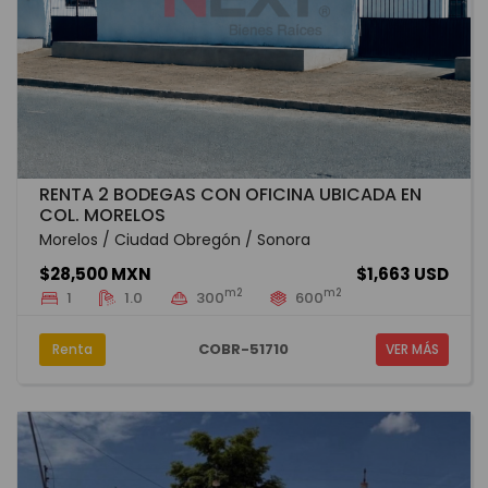
RENTA 2 BODEGAS CON OFICINA UBICADA EN
COL. MORELOS
Morelos / Ciudad Obregón / Sonora
$28,500 MXN
$1,663 USD
m2
m2
1
1.0
300
600
COBR-51710
Renta
VER MÁS