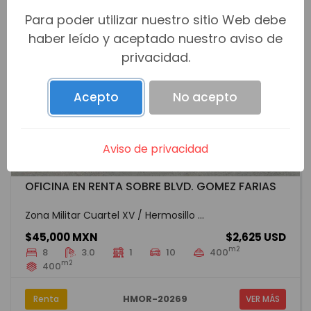
Para poder utilizar nuestro sitio Web debe
haber leído y aceptado nuestro aviso de
privacidad.
Acepto
No acepto
Aviso de privacidad
OFICINA EN RENTA SOBRE BLVD. GOMEZ FARIAS
Zona Militar Cuartel XV / Hermosillo ...
$45,000 MXN
$2,625 USD
m2
8
3.0
1
10
400
m2
400
HMOR-20269
Renta
VER MÁS