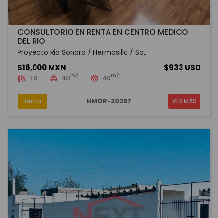
CONSULTORIO EN RENTA EN CENTRO MEDICO
DEL RIO
Proyecto Rio Sonora / Hermosillo / So...
$16,000 MXN
$933 USD
m2
m2
1.0
40
40
HMOR-20267
Renta
VER MÁS