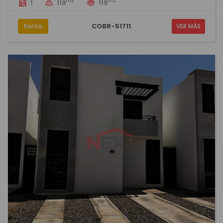
m2
m2
1
119
119
COBR-51711
Renta
VER MÁS