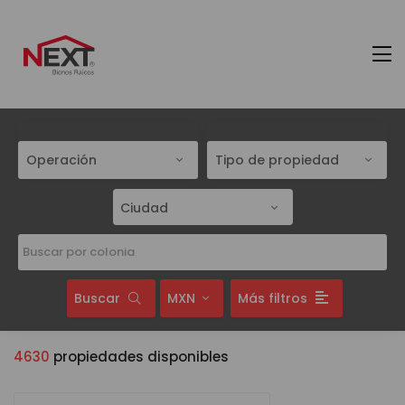
Operación
Tipo de propiedad
Ciudad
Buscar
MXN
Más filtros
4630
propiedades disponibles