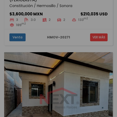
Constitución / Hermosillo / Sonora
$3,600,000 MXN
$210,035 USD
m2
3
3.0
2
2
133
m2
189
HMOV-20271
Venta
VER MÁS