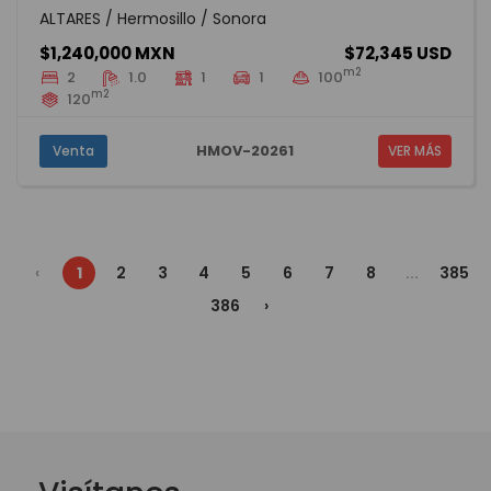
ALTARES / Hermosillo / Sonora
$1,240,000 MXN
$72,345 USD
m2
2
1.0
1
1
100
m2
120
HMOV-20261
Venta
VER MÁS
‹
1
2
3
4
5
6
7
8
...
385
386
›