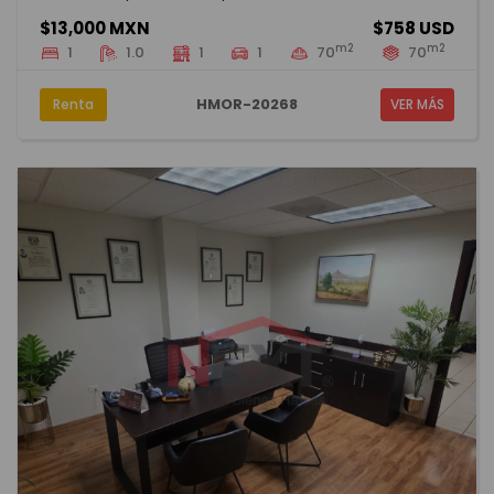
$13,000 MXN
$758 USD
m2
m2
1
1.0
1
1
70
70
HMOR-20268
Renta
VER MÁS