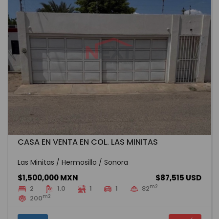
CASA EN VENTA EN COL. LAS MINITAS
Las Minitas / Hermosillo / Sonora
$1,500,000 MXN
$87,515 USD
m2
2
1.0
1
1
82
m2
200