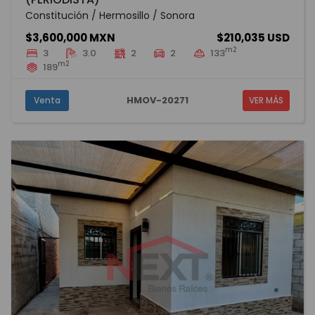
Constitución / Hermosillo / Sonora
$3,600,000 MXN
$210,035 USD
m2
3
3.0
2
2
133
m2
189
HMOV-20271
Venta
VER MÁS