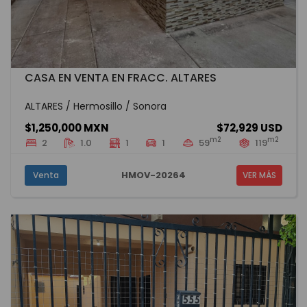
CASA EN VENTA EN FRACC. ALTARES
ALTARES / Hermosillo / Sonora
$1,250,000 MXN
$72,929 USD
m2
m2
2
1.0
1
1
59
119
HMOV-20264
Venta
VER MÁS