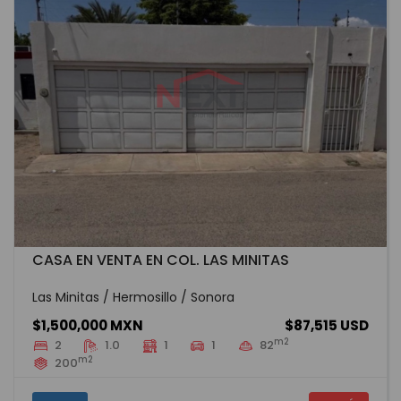
CASA EN VENTA EN COL. LAS MINITAS
Las Minitas / Hermosillo / Sonora
$1,500,000 MXN
$87,515 USD
m2
2
1.0
1
1
82
m2
200