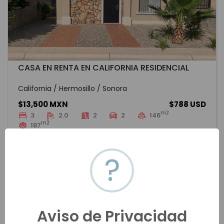
CASA EN RENTA EN CALIFORNIA RESIDENCIAL
California / Hermosillo / Sonora
$13,500 MXN
$788 USD
m2
3
2.0
2
2
146
m2
187
HMOR-20204
Renta
VER MÁS
?
Aviso de Privacidad