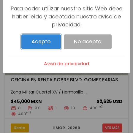
Para poder utilizar nuestro sitio Web debe
haber leído y aceptado nuestro aviso de
privacidad.
Acepto
No acepto
Aviso de privacidad
OFICINA EN RENTA SOBRE BLVD. GOMEZ FARIAS
Zona Militar Cuartel XV / Hermosillo ...
$45,000 MXN
$2,625 USD
m2
8
3.0
1
10
400
m2
400
HMOR-20269
Renta
VER MÁS