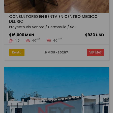
CONSULTORIO EN RENTA EN CENTRO MEDICO
DEL RIO
Proyecto Rio Sonora / Hermosillo / So...
$16,000 MXN
$933 USD
m2
m2
1.0
40
40
HMOR-20267
Renta
VER MÁS