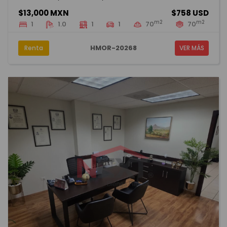
$13,000 MXN
$758 USD
m2
m2
1
1.0
1
1
70
70
HMOR-20268
Renta
VER MÁS