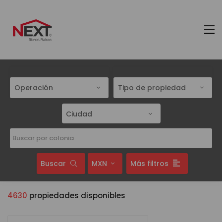
Operación
Tipo de propiedad
Ciudad
Buscar
MXN
Más filtros
4630
propiedades disponibles