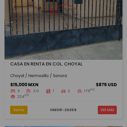
CASA EN RENTA EN COL. CHOYAL
Choyal / Hermosillo / Sonora
$15,000 MXN
$875 USD
m2
3
2.0
1
2
179
m2
224
HMOR-20259
Renta
VER MÁS