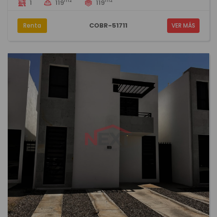
m2
m2
1
119
119
COBR-51711
Renta
VER MÁS