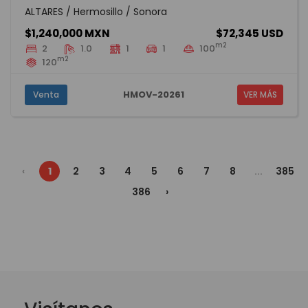
ALTARES / Hermosillo / Sonora
$1,240,000 MXN
$72,345 USD
m2
2
1.0
1
1
100
m2
120
HMOV-20261
Venta
VER MÁS
‹
1
2
3
4
5
6
7
8
...
385
386
›