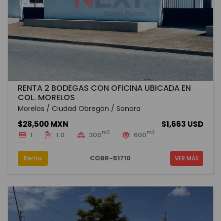
RENTA 2 BODEGAS CON OFICINA UBICADA EN
COL. MORELOS
Morelos / Ciudad Obregón / Sonora
$28,500 MXN
$1,663 USD
m2
m2
1
1.0
300
600
COBR-51710
Renta
VER MÁS