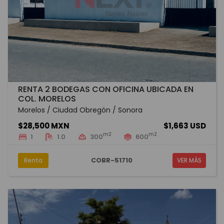
RENTA 2 BODEGAS CON OFICINA UBICADA EN
COL. MORELOS
Morelos / Ciudad Obregón / Sonora
$28,500 MXN
$1,663 USD
m2
m2
1
1.0
300
600
COBR-51710
Renta
VER MÁS