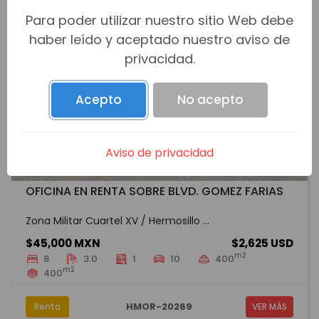
Para poder utilizar nuestro sitio Web debe
haber leído y aceptado nuestro aviso de
privacidad.
Acepto
No acepto
Aviso de privacidad
OFICINA EN RENTA SOBRE BLVD. GOMEZ FARIAS
Zona Militar Cuartel XV / Hermosillo ...
$45,000 MXN
$2,625 USD
m2
8
3.0
1
10
400
m2
400
HMOR-20269
Renta
VER MÁS