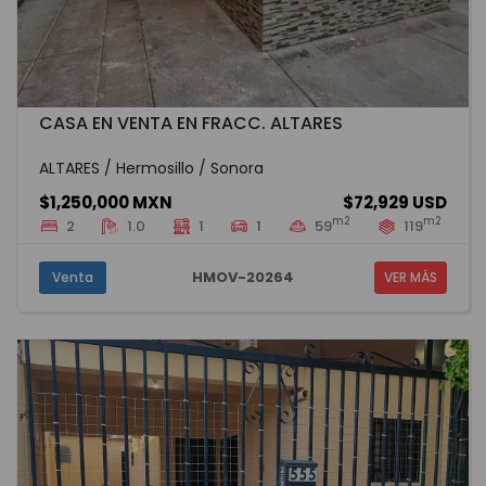
CASA EN VENTA EN FRACC. ALTARES
ALTARES / Hermosillo / Sonora
$1,250,000 MXN
$72,929 USD
m2
m2
2
1.0
1
1
59
119
HMOV-20264
Venta
VER MÁS