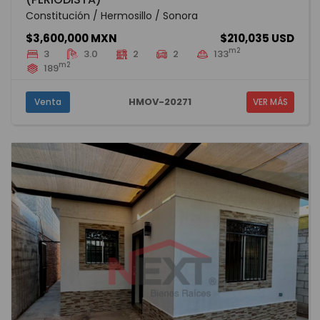
Constitución / Hermosillo / Sonora
$3,600,000 MXN
$210,035 USD
m2
3
3.0
2
2
133
m2
189
HMOV-20271
Venta
VER MÁS