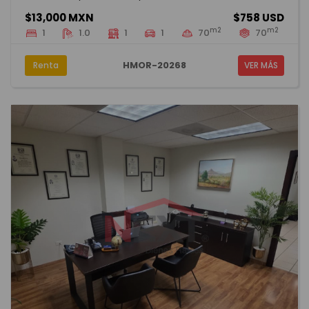
$13,000 MXN
$758 USD
m2
m2
1
1.0
1
1
70
70
HMOR-20268
Renta
VER MÁS