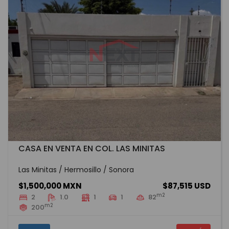
CASA EN VENTA EN COL. LAS MINITAS
Las Minitas / Hermosillo / Sonora
$1,500,000 MXN
$87,515 USD
m2
2
1.0
1
1
82
m2
200