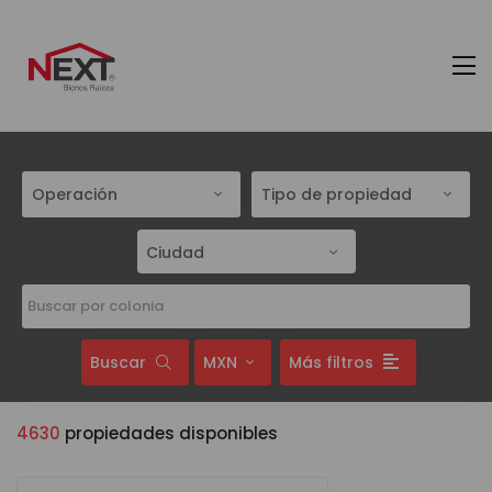
Operación
Tipo de propiedad
Ciudad
Buscar
MXN
Más filtros
4630
propiedades disponibles