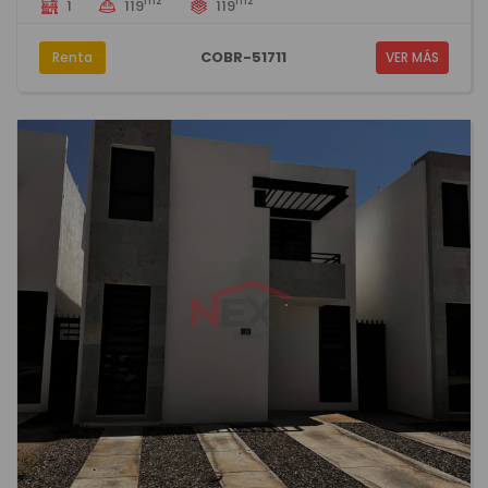
m2
m2
1
119
119
COBR-51711
Renta
VER MÁS