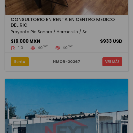
CONSULTORIO EN RENTA EN CENTRO MEDICO
DEL RIO
Proyecto Rio Sonora / Hermosillo / So...
$16,000 MXN
$933 USD
m2
m2
1.0
40
40
HMOR-20267
Renta
VER MÁS