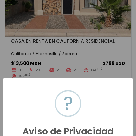
CASA EN RENTA EN CALIFORNIA RESIDENCIAL
California / Hermosillo / Sonora
$13,500 MXN
$788 USD
m2
3
2.0
2
2
146
m2
187
HMOR-20204
Renta
VER MÁS
?
Aviso de Privacidad