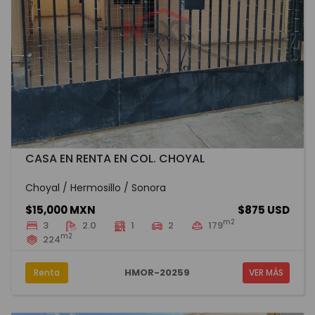
CASA EN RENTA EN COL. CHOYAL
Choyal / Hermosillo / Sonora
$15,000 MXN
$875 USD
m2
3
2.0
1
2
179
m2
224
HMOR-20259
Renta
VER MÁS