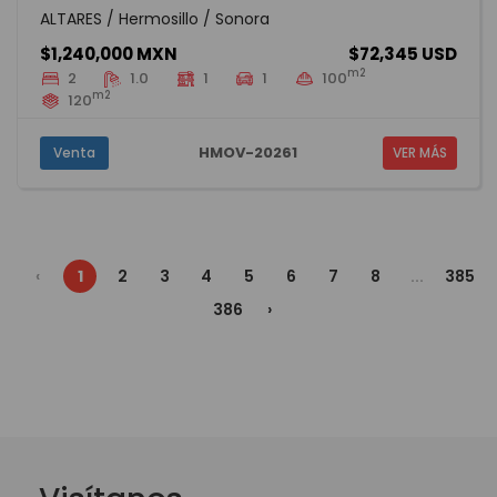
ALTARES / Hermosillo / Sonora
$1,240,000 MXN
$72,345 USD
m2
2
1.0
1
1
100
m2
120
HMOV-20261
Venta
VER MÁS
‹
1
2
3
4
5
6
7
8
...
385
386
›