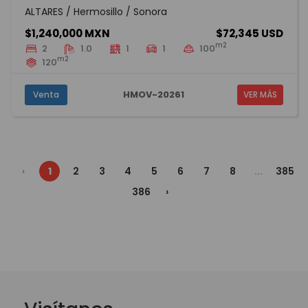
ALTARES / Hermosillo / Sonora
$1,240,000 MXN
$72,345 USD
m2
2
1.0
1
1
100
m2
120
HMOV-20261
Venta
VER MÁS
‹
1
2
3
4
5
6
7
8
...
385
386
›