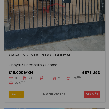
CASA EN RENTA EN COL. CHOYAL
Choyal / Hermosillo / Sonora
$15,000 MXN
$875 USD
m2
3
2.0
1
2
179
m2
224
HMOR-20259
Renta
VER MÁS