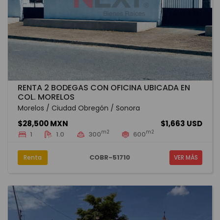
RENTA 2 BODEGAS CON OFICINA UBICADA EN
COL. MORELOS
Morelos / Ciudad Obregón / Sonora
$28,500 MXN
$1,663 USD
m2
m2
1
1.0
300
600
COBR-51710
Renta
VER MÁS