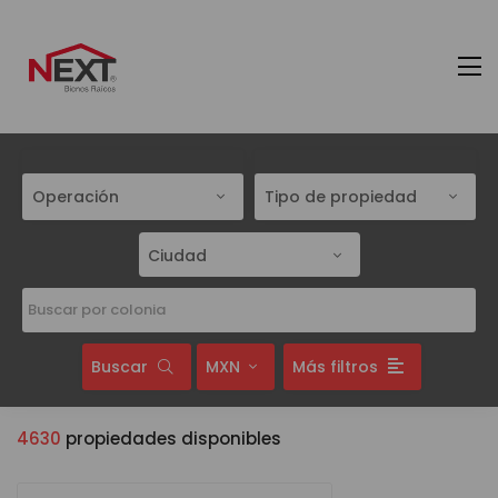
Operación
Tipo de propiedad
Ciudad
Buscar
MXN
Más filtros
4630
propiedades disponibles