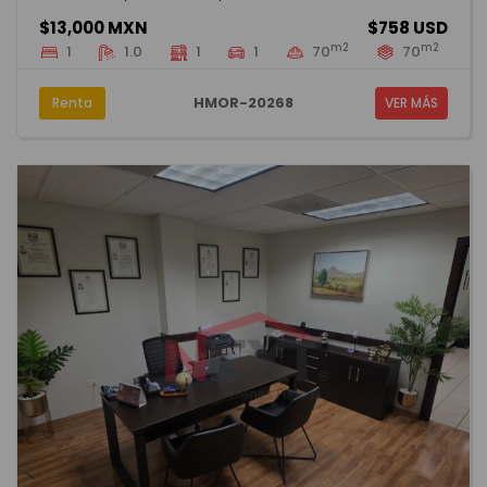
$13,000 MXN
$758 USD
m2
m2
1
1.0
1
1
70
70
HMOR-20268
Renta
VER MÁS