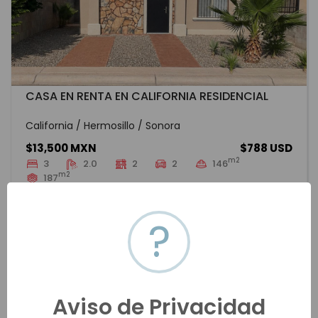
CASA EN RENTA EN CALIFORNIA RESIDENCIAL
California / Hermosillo / Sonora
$13,500 MXN
$788 USD
m2
3
2.0
2
2
146
m2
187
HMOR-20204
Renta
VER MÁS
?
Aviso de Privacidad