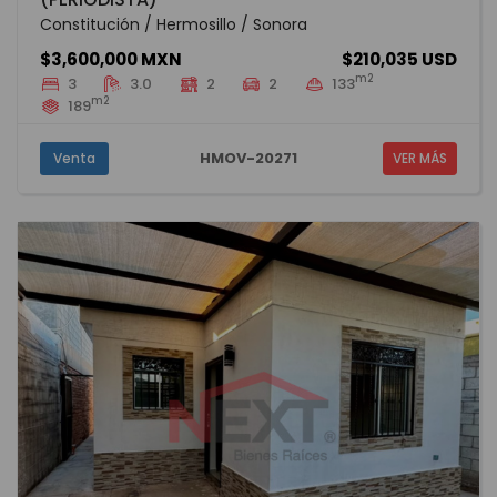
Constitución / Hermosillo / Sonora
$3,600,000 MXN
$210,035 USD
m2
3
3.0
2
2
133
m2
189
HMOV-20271
Venta
VER MÁS