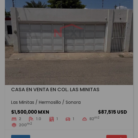
CASA EN VENTA EN COL. LAS MINITAS
Las Minitas / Hermosillo / Sonora
$1,500,000 MXN
$87,515 USD
m2
2
1.0
1
1
82
m2
200