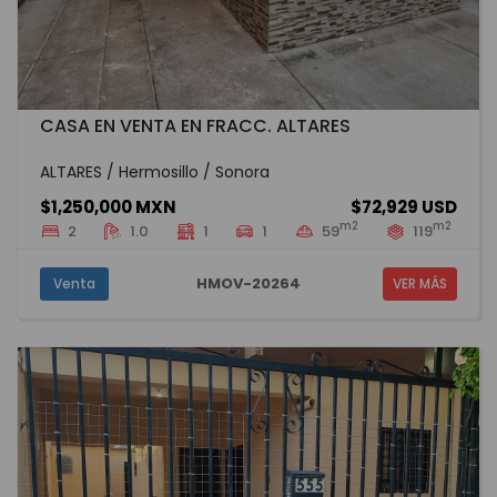
CASA EN VENTA EN FRACC. ALTARES
ALTARES / Hermosillo / Sonora
$1,250,000 MXN
$72,929 USD
m2
m2
2
1.0
1
1
59
119
HMOV-20264
Venta
VER MÁS