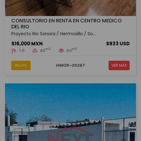
CONSULTORIO EN RENTA EN CENTRO MEDICO
DEL RIO
Proyecto Rio Sonora / Hermosillo / So...
$16,000 MXN
$933 USD
m2
m2
1.0
40
40
HMOR-20267
Renta
VER MÁS