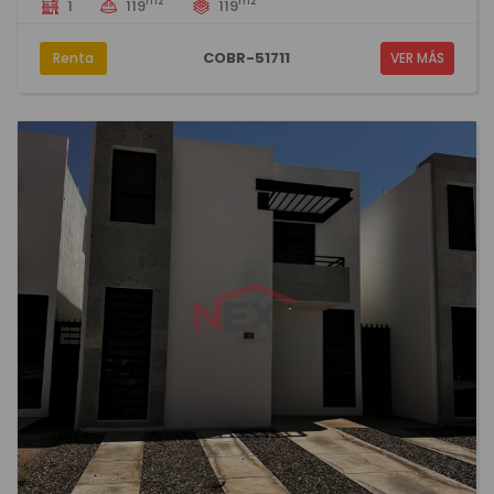
m2
m2
1
119
119
COBR-51711
Renta
VER MÁS