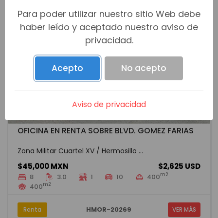
Para poder utilizar nuestro sitio Web debe
haber leído y aceptado nuestro aviso de
privacidad.
Acepto
No acepto
Aviso de privacidad
OFICINA EN RENTA SOBRE BLVD. GOMEZ FARIAS
Zona Militar Cuartel XV / Hermosillo ...
$45,000 MXN
$2,625 USD
m2
8
3.0
1
10
400
m2
400
HMOR-20269
Renta
VER MÁS