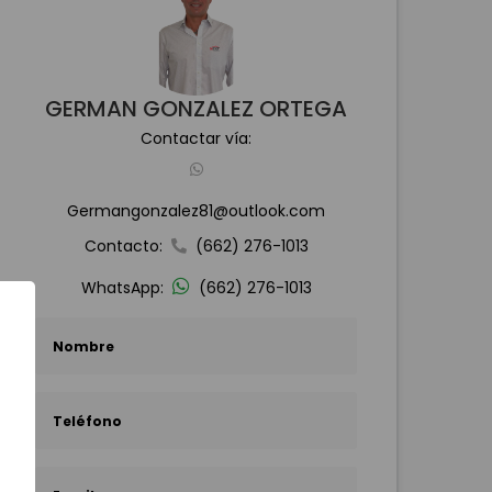
GERMAN GONZALEZ ORTEGA
Contactar vía:
Germangonzalez81@outlook.com
Contacto:
(662) 276-1013
WhatsApp:
(662) 276-1013