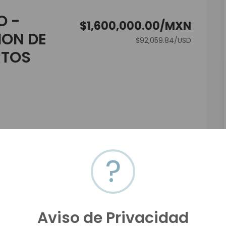
O -
$1,600,000.00/MXN
ION DE
$92,059.84/USD
RTOS
INA Y CUARTOS FRIOS.
?
Aviso de Privacidad