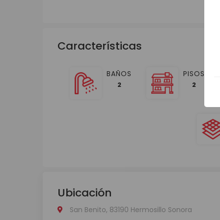
Características
BAÑOS
PISOS
2
2
Ubicación
San Benito, 83190 Hermosillo Sonora